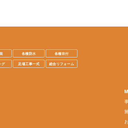
装
各種防水
各種吹付
ング
足場工事一式
総合リフォーム
M