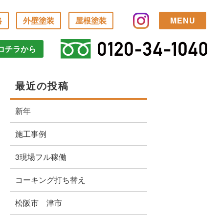
格
外壁塗装
屋根塗装
MENU
コチラから
最近の投稿
新年
施工事例
3現場フル稼働
コーキング打ち替え
松阪市 津市